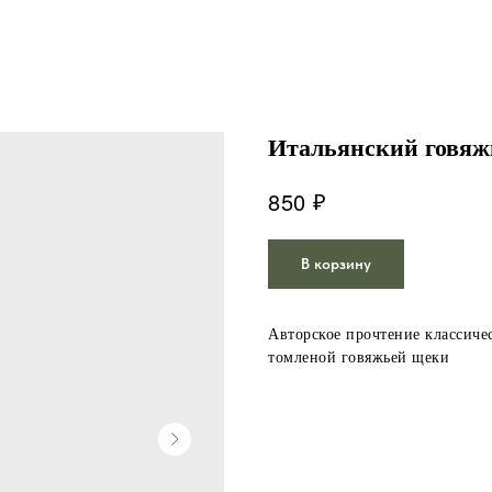
Итальянский говяж
₽
850
В корзину
Авторское прочтение классиче
томленой говяжьей щеки